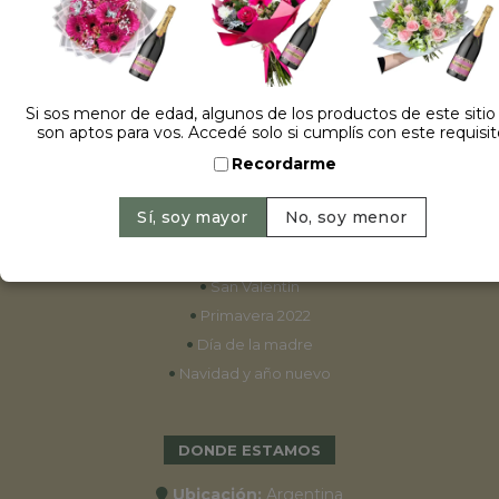
ESPECIALES
•
Cumpleaños
Si sos menor de edad, algunos de los productos de este sitio
son aptos para vos. Accedé solo si cumplís con este requisit
•
15 años
Recordarme
•
Bodas
•
Aniversarios
•
Graduaciones
•
Nacimientos
•
San Valentín
•
Primavera 2022
•
Día de la madre
•
Navidad y año nuevo
DONDE ESTAMOS
Ubicación:
Argentina