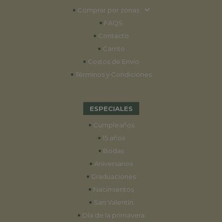
•
Comprar por zonas
•
FAQS
•
Contacto
•
Carrito
•
Costos de Envío
•
Términos y Condiciones
ESPECIALES
•
Cumpleaños
•
15 años
•
Bodas
•
Aniversarios
•
Graduaciones
•
Nacimientos
•
San Valentín
•
Día de la primavera