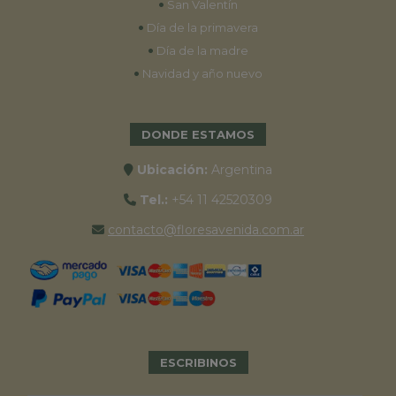
•
San Valentín
•
Día de la primavera
•
Día de la madre
•
Navidad y año nuevo
DONDE ESTAMOS
Ubicación:
Argentina
Tel.:
+54 11 42520309
contacto@floresavenida.com.ar
ESCRIBINOS