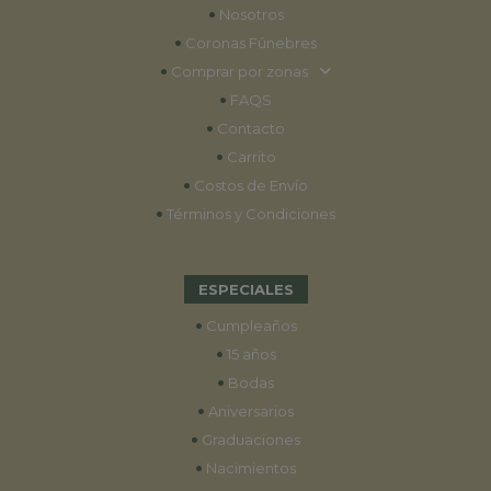
•
Nosotros
•
Coronas Fúnebres
•
Comprar por zonas
•
FAQS
•
Contacto
•
Carrito
•
Costos de Envío
•
Términos y Condiciones
ESPECIALES
•
Cumpleaños
•
15 años
•
Bodas
•
Aniversarios
•
Graduaciones
•
Nacimientos