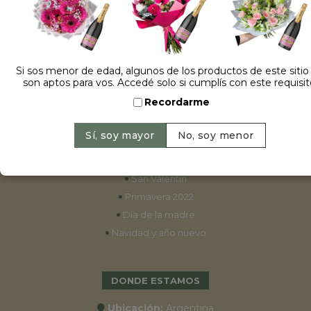
ESPECIALES
•
Cumpleaños
Si sos menor de edad, algunos de los productos de este sitio
son aptos para vos. Accedé solo si cumplís con este requisit
•
15 años
Recordarme
•
Bodas
•
Aniversarios
•
Graduaciones
•
Nacimientos
•
San Valentín
•
Primavera 2022
•
Día de la madre
•
Navidad y año nuevo
DONDE ESTAMOS
Ubicación:
Argentina