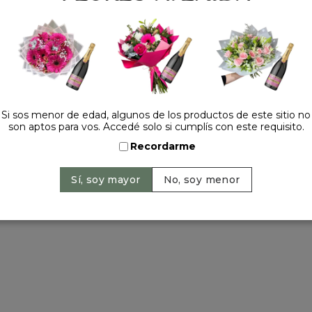
Tel.:
+54 11 42520309
contacto@floresavenida.c
rios
iones
ntos
ntín
ra 2022
Si sos menor de edad, algunos de los productos de este sitio no
son aptos para vos. Accedé solo si cumplís con este requisito.
a madre
 y año nuevo
Recordarme
ervados | 2026 © Flores Avenida. | Argentina. -
+54 11 42520309
| Sitio 