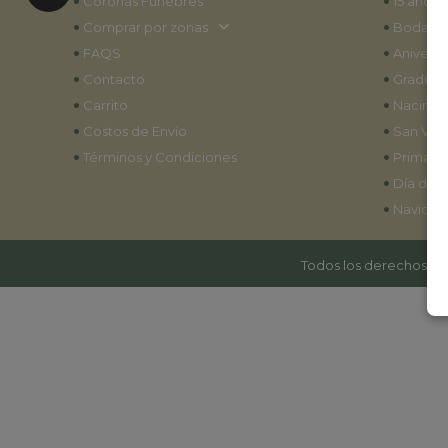
•
•
Coronas Fúnebres
15 años
•
•
Comprar por zonas
Bodas
•
•
FAQS
Aniversa
•
•
Contacto
Graduac
•
•
Carrito
Nacimie
•
•
Costos de Envío
San Vale
•
•
Términos y Condiciones
Primave
•
Día de l
•
Navidad
Todos los derechos res