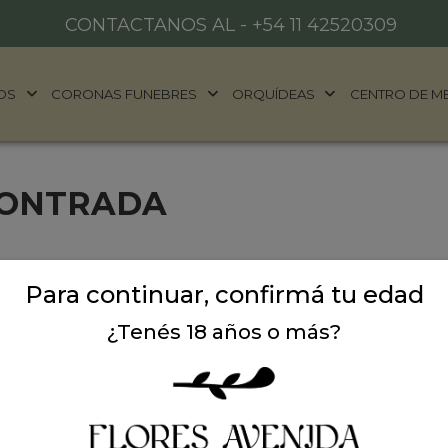
CONTACTANOS AL -
+54 11 42520309
OS
CORONAS FUNEBRES
ORQUÍDEAS
CENTRO DE M
CONTRADA
Para continuar, confirmá tu edad
¿Tenés 18 años o más?
ALES
DONDE ESTAMOS
años
Ubicación:
Argentina