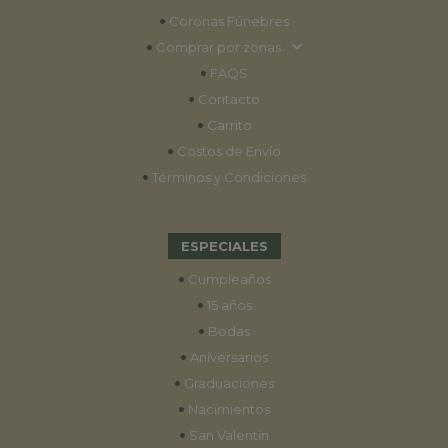
•
Coronas Fúnebres
•
Comprar por zonas
•
FAQS
•
Contacto
•
Carrito
•
Costos de Envío
•
Términos y Condiciones
ESPECIALES
•
Cumpleaños
•
15 años
•
Bodas
•
Aniversarios
•
Graduaciones
•
Nacimientos
•
San Valentín