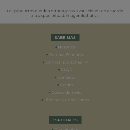
Los productos pueden estar sujetos a variaciones de acuerdo
a la disponibilidad. Imagen ilustrativa.
SABE MÁS
•
Nosotros
•
Coronas Fúnebres
•
Comprar por zonas
•
FAQS
•
Contacto
•
Carrito
•
Costos de Envío
•
Términos y Condiciones
ESPECIALES
•
Cumpleaños