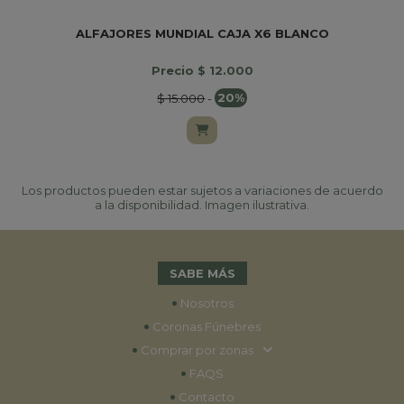
ALFAJORES MUNDIAL CAJA X6 BLANCO
Precio $ 12.000
$ 15.000
-
20%
Los productos pueden estar sujetos a variaciones de acuerdo
a la disponibilidad. Imagen ilustrativa.
SABE MÁS
•
Nosotros
•
Coronas Fúnebres
•
Comprar por zonas
•
FAQS
•
Contacto