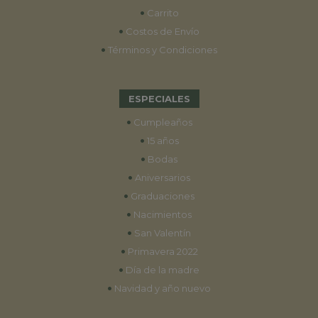
•
Carrito
•
Costos de Envío
•
Términos y Condiciones
ESPECIALES
•
Cumpleaños
•
15 años
•
Bodas
•
Aniversarios
•
Graduaciones
•
Nacimientos
•
San Valentín
•
Primavera 2022
•
Día de la madre
•
Navidad y año nuevo