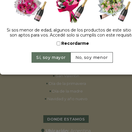
ESPECIALES
•
Cumpleaños
Si sos menor de edad, algunos de los productos de este sitio
son aptos para vos. Accedé solo si cumplís con este requisit
•
15 años
Recordarme
•
Bodas
•
Aniversarios
•
Graduaciones
•
Nacimientos
•
San Valentín
•
Día de la primavera
•
Día de la madre
•
Navidad y año nuevo
DONDE ESTAMOS
Ubicación:
Argentina