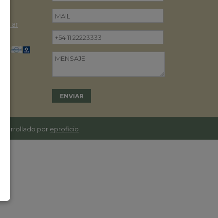
om.ar
desarrollado por
eproficio