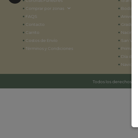
•
•
Coronas Fúnebres
15 años
•
•
Comprar por zonas
Bodas
•
•
FAQS
Aniversa
•
•
Contacto
Graduac
•
•
Carrito
Nacimie
•
•
Costos de Envío
San Vale
•
•
Términos y Condiciones
Primave
•
Día de l
•
Navidad
Todos los derechos res