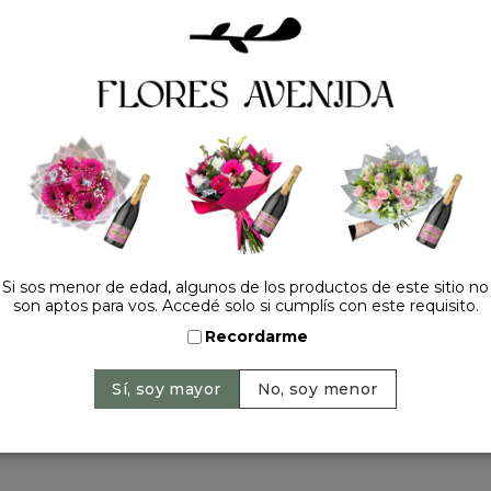
Tel.:
+54 11 42520309
contacto@floresavenida.c
rios
iones
ntos
ntín
ra 2022
a madre
 y año nuevo
Si sos menor de edad, algunos de los productos de este sitio no
ervados | 2026 © Flores Avenida. | Argentina. -
+54 11 42520309
| Sitio 
son aptos para vos. Accedé solo si cumplís con este requisito.
Recordarme