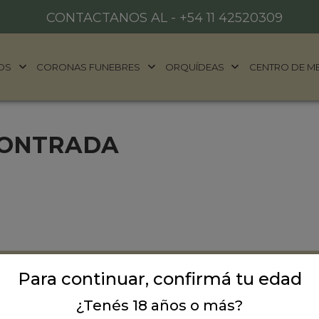
CONTACTANOS AL -
+54 11 42520309
OS
CORONAS FUNEBRES
ORQUÍDEAS
CENTRO DE M
CONTRADA
Para continuar, confirmá tu edad
ALES
DONDE ESTAMOS
años
¿Tenés 18 años o más?
Ubicación:
Argentina