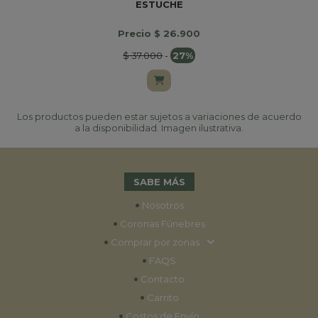
ESTUCHE
Precio $ 26.900
$ 37.000
-
27%
Los productos pueden estar sujetos a variaciones de acuerdo
a la disponibilidad. Imagen ilustrativa.
SABE MÁS
•
Nosotros
•
Coronas Fúnebres
•
Comprar por zonas
•
FAQS
•
Contacto
•
Carrito
•
Costos de Envío