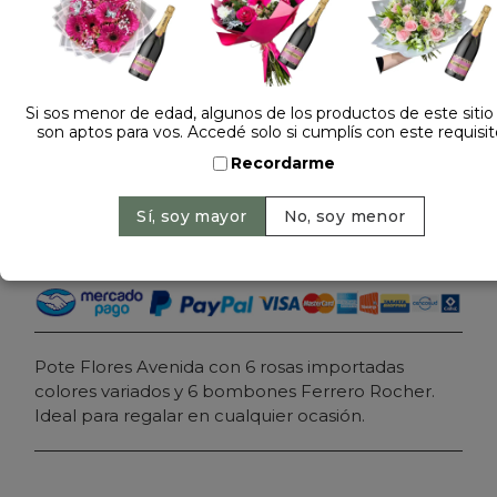
Dejá tu opinión
CAJA POTE CON ROSAS VARIADAS Y BOMBONES
DE CHOCOLATE LITE
Si sos menor de edad, algunos de los productos de este sitio
son aptos para vos. Accedé solo si cumplís con este requisit
$ 99.000
Precio: $ 79.900
-
19% OFF
Recordarme
Cantidad:
Agregar al carrito
Pote Flores Avenida con 6 rosas importadas
colores variados y 6 bombones Ferrero Rocher.
Ideal para regalar en cualquier ocasión.