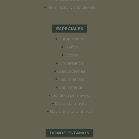
•
Términos y Condiciones
ESPECIALES
•
Cumpleaños
•
15 años
•
Bodas
•
Aniversarios
•
Graduaciones
•
Nacimientos
•
San Valentín
•
Día de la primavera
•
Día de la madre
•
Navidad y año nuevo
DONDE ESTAMOS