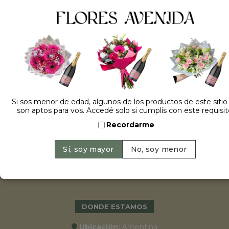
ESPECIALES
•
Cumpleaños
•
15 años
•
Bodas
•
Aniversarios
Si sos menor de edad, algunos de los productos de este sitio
•
Graduaciones
son aptos para vos. Accedé solo si cumplís con este requisit
•
Nacimientos
Recordarme
•
San Valentín
•
Primavera 2022
•
Día de la madre
•
Navidad y año nuevo
DONDE ESTAMOS
Ubicación:
Argentina