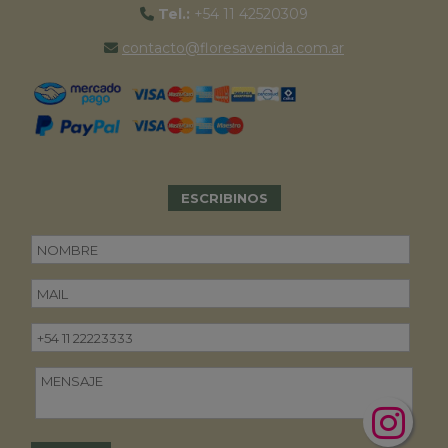
Tel.:
+54 11 42520309
contacto@floresavenida.com.ar
ESCRIBINOS