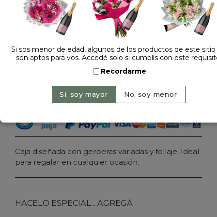
Dejá tu opinión
CAJA CON FLORES GERBERAS
Si sos menor de edad, algunos de los productos de este sitio
son aptos para vos. Accedé solo si cumplís con este requisit
$ 79.000
Precio: $ 69.000
-
Ahorrás 13%
Recordarme
Cantidad:
Agregar al carrito
Caja diseñada con gerberas variadas y follaje. Ideal
para regalar en cualquier ocasión.
HACELO ESPECIAL... AGREGÁ