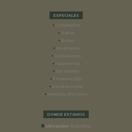
ESPECIALES
•
Cumpleaños
•
15 años
•
Bodas
•
Aniversarios
•
Graduaciones
•
Nacimientos
•
San Valentín
•
Primavera 2022
•
Día de la madre
•
Navidad y año nuevo
DONDE ESTAMOS
Ubicación:
Argentina