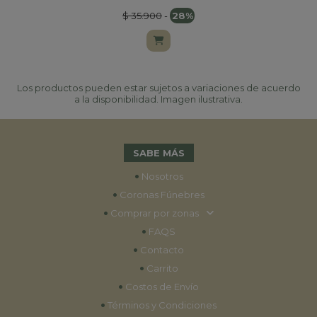
$ 35.900
-
28%
Los productos pueden estar sujetos a variaciones de acuerdo
a la disponibilidad. Imagen ilustrativa.
SABE MÁS
•
Nosotros
•
Coronas Fúnebres
•
Comprar por zonas
•
FAQS
•
Contacto
•
Carrito
•
Costos de Envío
•
Términos y Condiciones