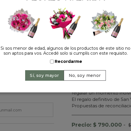
"Te Amo".
🎈
Lluvia de Corazones:
Un
pasión y dorado brillante 
🍫
Sobredosis de Dulzura
más golosos, que incluye m
primera línea.
🎁
Presentación Imponen
gigantesca caja blanca de
Si sos menor de edad, algunos de los productos de este sitio no
son aptos para vos. Accedé solo si cumplís con este requisito.
¿Para qué ocasiones es i
Recordarme
Aniversarios importantes.
Propuestas de casamiento
No te conformes con un de
que tu sorpresa sea nivel
regalar un momento inolvi
El regalo definitivo de San 
Propuestas de reconciliació
Precio: $ 790.000
-
$