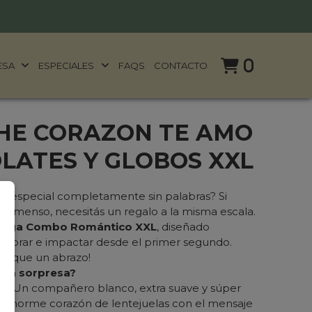
0
ESA
ESPECIALES
FAQS
CONTACTO
HE CORAZON TE AMO
LATES Y GLOBOS XXL
na especial completamente sin palabras? Si
inmenso, necesitás un regalo a la misma escala.
ega Combo Romántico XXL
, diseñado
umbrar e impactar desde el primer segundo.
de que un abrazo!
nda sorpresa?
e:
Un compañero blanco, extra suave y súper
n enorme corazón de lentejuelas con el mensaje