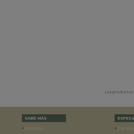
Los productos p
SABE MÁS
ESPECI
•
•
Nosotros
Cumple