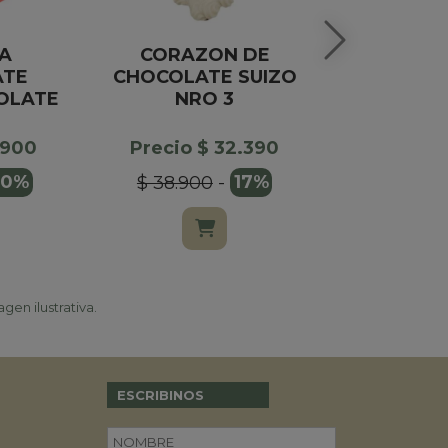
A
CORAZON DE
MANTECOL
ATE
CHOCOLATE SUIZO
OLATE
NRO 3
Precio $
$ 30.00
.900
Precio $ 32.390
20%
$ 38.900
-
17%
gen ilustrativa.
ESCRIBINOS