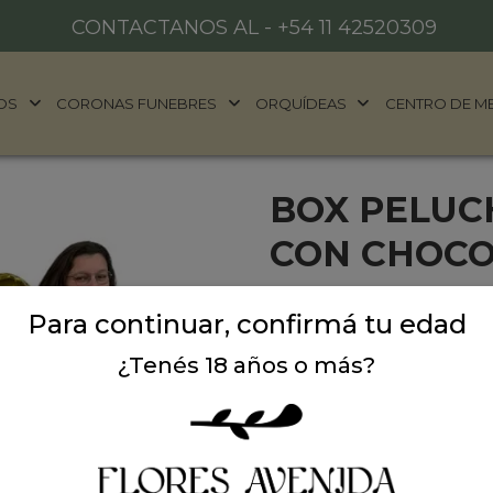
CONTACTANOS AL -
+54 11 42520309
OS
CORONAS FUNEBRES
ORQUÍDEAS
CENTRO DE M
BOX PELUC
CON CHOCO
¿Buscás dejar a esa perso
Para continuar, confirmá tu edad
querés demostrar un amor 
Te presentamos nuestro
M
¿Tenés 18 años o más?
exclusivamente para desl
¡Literalmente es más gran
¿Qué incluye esta treme
🧸
Oso de Peluche Gigant
abrazable, que sostiene u