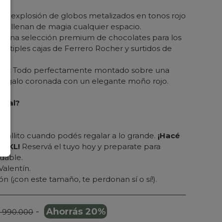
a explosión de globos metalizados en tonos rojo
que llenan de magia cualquier espacio.
:
Una selección premium de chocolates para los
últiples cajas de Ferrero Rocher y surtidos de
te:
Todo perfectamente montado sobre una
 regalo coronada con un elegante moño rojo.
deal?
.
tallito cuando podés regalar a lo grande.
¡Hacé
 XXL!
Reservá el tuyo hoy y preparate para
dable.
Valentín.
n (¡con este tamaño, te perdonan sí o sí!).
-
Ahorrás 20%
 990.000