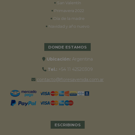
•
San Valentín
•
Primavera 2022
•
Día de la madre
•
Navidad y año nuevo
DONDE ESTAMOS
Ubicación:
Argentina
Tel.:
+54 11 42520309
contacto@floresavenida.com.ar
ESCRIBINOS