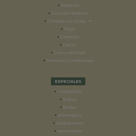
•
Nosotros
•
Coronas Fúnebres
•
Comprar por zonas
•
FAQS
•
Contacto
•
Carrito
•
Costos de Envío
•
Términos y Condiciones
ESPECIALES
•
Cumpleaños
•
15 años
•
Bodas
•
Aniversarios
•
Graduaciones
•
Nacimientos