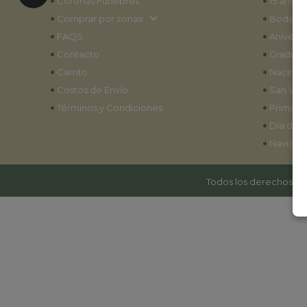
•
•
Coronas Fúnebres
15 años
•
•
Comprar por zonas
Bodas
•
•
FAQS
Aniversa
•
•
Contacto
Graduac
•
•
Carrito
Nacimie
•
•
Costos de Envío
San Vale
•
•
Términos y Condiciones
Primave
•
Día de l
•
Navidad
Todos los derechos res