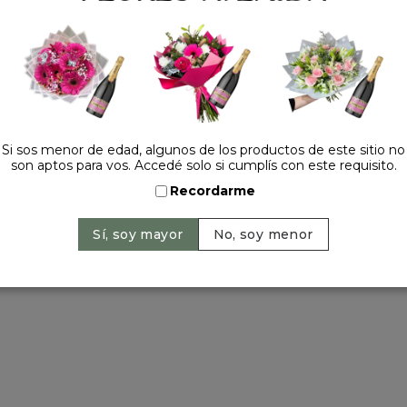
Tel.:
+54 11 42520309
contacto@floresavenida.c
rios
iones
ntos
ntín
ra 2022
Si sos menor de edad, algunos de los productos de este sitio no
son aptos para vos. Accedé solo si cumplís con este requisito.
a madre
 y año nuevo
Recordarme
ervados | 2026 © Flores Avenida. | Argentina. -
+54 11 42520309
| Sitio 