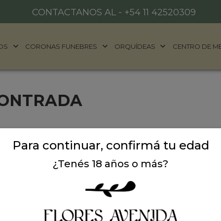
CONTACTANOS AL -
+54 11 42520309
OS
CORONAS FUNEBRES
ORQUÍDEAS
CENTRO DE M
CONTRADA
Para continuar, confirmá tu edad
¿Tenés 18 años o más?
ALES
DONDE ESTAMOS
años
Ubicación:
Argentina