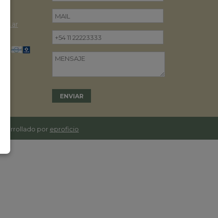
om.ar
desarrollado por
eproficio