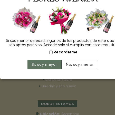
ESPECIALES
•
Cumpleaños
•
15 años
•
Bodas
Si sos menor de edad, algunos de los productos de este sitio
son aptos para vos. Accedé solo si cumplís con este requisit
•
Aniversarios
Recordarme
•
Graduaciones
•
Nacimientos
•
San Valentín
•
Primavera 2022
•
Día de la madre
•
Navidad y año nuevo
DONDE ESTAMOS
Ubicación:
Argentina