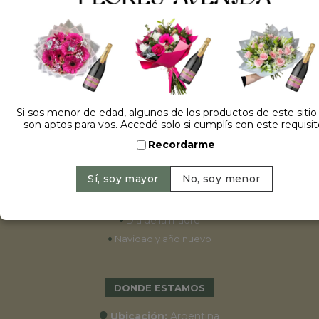
ESPECIALES
•
Cumpleaños
•
15 años
•
Bodas
Si sos menor de edad, algunos de los productos de este sitio
son aptos para vos. Accedé solo si cumplís con este requisit
•
Aniversarios
Recordarme
•
Graduaciones
•
Nacimientos
•
San Valentín
•
Primavera 2022
•
Día de la madre
•
Navidad y año nuevo
DONDE ESTAMOS
Ubicación:
Argentina