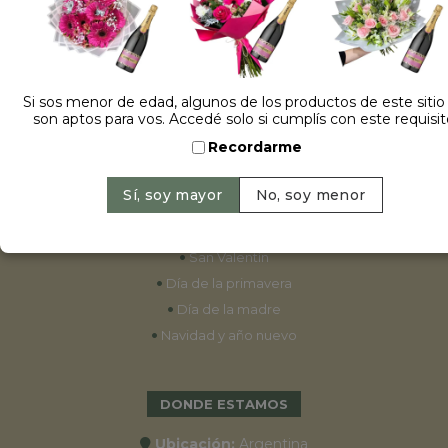
ESPECIALES
•
Cumpleaños
Si sos menor de edad, algunos de los productos de este sitio
son aptos para vos. Accedé solo si cumplís con este requisit
•
15 años
Recordarme
•
Bodas
•
Aniversarios
•
Graduaciones
•
Nacimientos
•
San Valentín
•
Día de la primavera
•
Día de la madre
•
Navidad y año nuevo
DONDE ESTAMOS
Ubicación:
Argentina