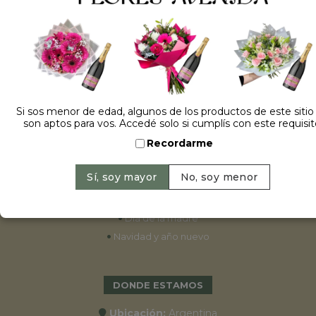
ESPECIALES
•
Cumpleaños
•
15 años
•
Bodas
Si sos menor de edad, algunos de los productos de este sitio
son aptos para vos. Accedé solo si cumplís con este requisit
•
Aniversarios
Recordarme
•
Graduaciones
•
Nacimientos
•
San Valentín
•
Día de la primavera
•
Día de la madre
•
Navidad y año nuevo
DONDE ESTAMOS
Ubicación:
Argentina