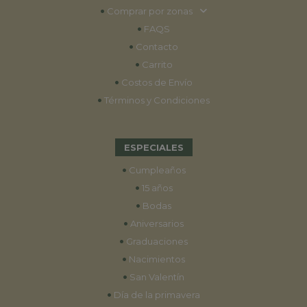
•
Comprar por zonas
•
FAQS
•
Contacto
•
Carrito
•
Costos de Envío
•
Términos y Condiciones
ESPECIALES
•
Cumpleaños
•
15 años
•
Bodas
•
Aniversarios
•
Graduaciones
•
Nacimientos
•
San Valentín
•
Día de la primavera