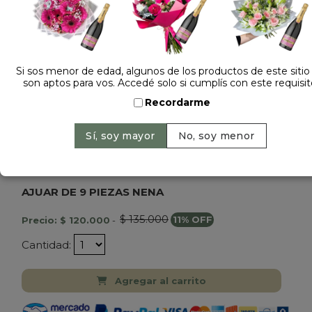
Si sos menor de edad, algunos de los productos de este sitio
son aptos para vos. Accedé solo si cumplís con este requisit
Recordarme
Dejá tu opinión
AJUAR DE 9 PIEZAS NENA
$ 135.000
Precio: $ 120.000
-
11% OFF
Cantidad:
Agregar al carrito