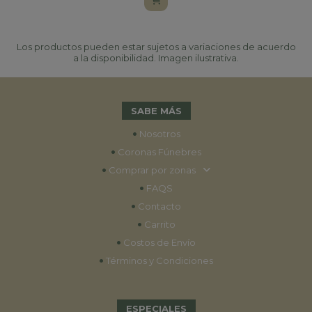
Los productos pueden estar sujetos a variaciones de acuerdo
a la disponibilidad. Imagen ilustrativa.
SABE MÁS
•
Nosotros
•
Coronas Fúnebres
•
Comprar por zonas
•
FAQS
•
Contacto
•
Carrito
•
Costos de Envío
•
Términos y Condiciones
ESPECIALES