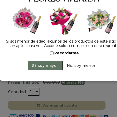
Si sos menor de edad, algunos de los productos de este sitio
son aptos para vos. Accedé solo si cumplís con este requisit
Recordarme
Dejá tu opinión
AJUAR DE 6 PIEZAS NENE
$ 79.000
Precio: $ 65.000
-
Ahorrás 18%
Cantidad:
Agregar al carrito