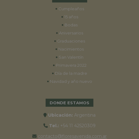
•
Cumpleaños
•
15 años
•
Bodas
•
Aniversarios
•
Graduaciones
•
Nacimientos
•
San Valentín
•
Primavera 2022
•
Día de la madre
•
Navidad y año nuevo
DONDE ESTAMOS
Ubicación:
Argentina
Tel.:
+54 11 42520309
contacto@floresavenida.com.ar