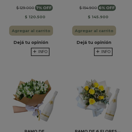
$ 129.000
7% OFF
$ 154.900
6% OFF
$ 120.500
$ 145.900
Agregar al carrito
Agregar al carrito
Dejá tu opinión
Dejá tu opinión
INFO
INFO
RAMO DE
RAMO DE 6 FLORES...