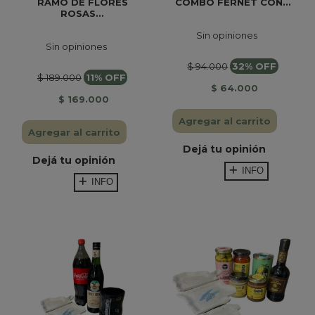
RAMO DE FLORES
COMBO FERNET CON...
ROSAS...
Sin opiniones
Sin opiniones
$ 94.000
32% OFF
$ 189.000
11% OFF
$ 64.000
$ 169.000
Agregar al carrito
Agregar al carrito
Dejá tu opinión
Dejá tu opinión
INFO
INFO