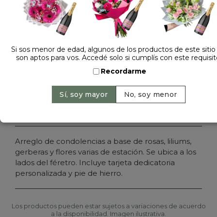
Dejá tu opinión
PALMA FUNEBRE AMERICANA PREMIUM
Si sos menor de edad, algunos de los productos de este sitio
son aptos para vos. Accedé solo si cumplís con este requisit
Cantidad:
Precio: $ 214.000
-
Recordarme
Agregar al carrito
Arreglo de condolencias a base de rosas, liliums,
gerberas y flores varias de estación. Se ubica a los
lados del féretro. Incluye tarjeta dedicatoria
personalizada y pie de hierro.
Los productos pueden estar sujetos a variaciones de acuerdo
a la disponibilidad. Imagen ilustrativa.