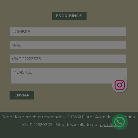
ESCRIBINOS
Todos los derechos reservados | 2026 © Flores Avenida. | Argentina.
-
+54 11 42520309
| Sitio desarrollado por
eproficio