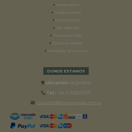
•
Aniversarios
•
Graduaciones
•
Nacimientos
•
San Valentín
•
Primavera 2022
•
Día de la madre
•
Navidad y año nuevo
DONDE ESTAMOS
Ubicación:
Argentina
Tel.:
+54 11 42520309
contacto@floresavenida.com.ar