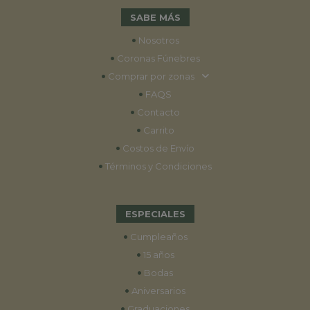
SABE MÁS
•
Nosotros
•
Coronas Fúnebres
•
Comprar por zonas
•
FAQS
•
Contacto
•
Carrito
•
Costos de Envío
•
Términos y Condiciones
ESPECIALES
•
Cumpleaños
•
15 años
•
Bodas
•
Aniversarios
•
Graduaciones