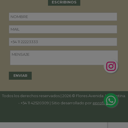
ESCRIBINOS
Todos los derechos reservados | 2026 © Flores Avenida. | Argentina.
-
+54 11 42520309
| Sitio desarrollado por
eproficio