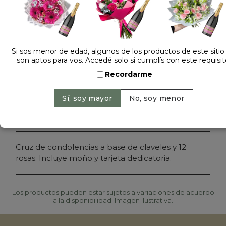
Dejá tu opinión
CRUZ FUNEBRE DE CLAVELES Y 12 ROSAS
Si sos menor de edad, algunos de los productos de este sitio
son aptos para vos. Accedé solo si cumplís con este requisit
Cantidad:
Precio: $ 182.000
-
Recordarme
Agregar al carrito
Cruz de condolencias a base de claveles y 12
rosas. Incluye moño y tarjeta dedicatoria.
Los productos pueden estar sujetos a variaciones de acuerdo
a la disponibilidad. Imagen ilustrativa.