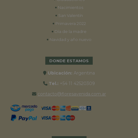
•
Nacimientos
•
San Valentín
•
Primavera 2022
•
Día de la madre
•
Navidad y año nuevo
DONDE ESTAMOS
Ubicación:
Argentina
Tel.:
+54 11 42520309
contacto@floresavenida.com.ar