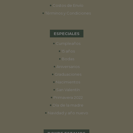
•
Costos de Envío
•
Términos y Condiciones
ESPECIALES
•
Cumpleaños
•
15 años
•
Bodas
•
Aniversarios
•
Graduaciones
•
Nacimientos
•
San Valentín
•
Primavera 2022
•
Día de la madre
•
Navidad y año nuevo