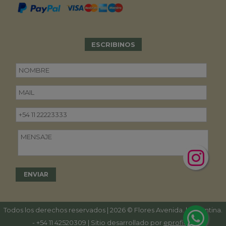
ESCRIBINOS
Todos los derechos reservados | 2026 © Flores Avenida. | Argentina.
-
+54 11 42520309
| Sitio desarrollado por
eproficio