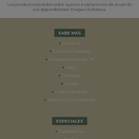
Los productos pueden estar sujetos a variaciones de acuerdo
a la disponibilidad. Imagen ilustrativa.
SABE MÁS
•
Nosotros
•
Coronas Fúnebres
•
Comprar por zonas
•
FAQS
•
Contacto
•
Carrito
•
Costos de Envío
•
Términos y Condiciones
ESPECIALES
•
Cumpleaños