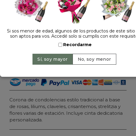
2 opiniones +
Dejá tu opinión
Si sos menor de edad, algunos de los productos de este sitio
CORONA FUNEBRE CLASICA DE DISEÑO
son aptos para vos. Accedé solo si cumplís con este requisit
Recordarme
Cantidad:
Precio: $ 324.000
-
Agregar al carrito
Corona de condolencias estilo tradicional a base
de rosas, liliums, claveles, crisantemos, strelitzia y
flores varias de estación. Incluye cinta dedicatoria
personalizada.