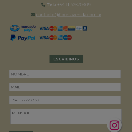
Tel.:
+54 11 42520309
contacto@floresavenida.com.ar
ESCRIBINOS