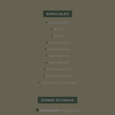
ESPECIALES
•
Cumpleaños
•
15 años
•
Bodas
•
Aniversarios
•
Graduaciones
•
Nacimientos
•
San Valentín
•
Primavera 2022
•
Día de la madre
•
Navidad y año nuevo
DONDE ESTAMOS
Ubicación:
Argentina