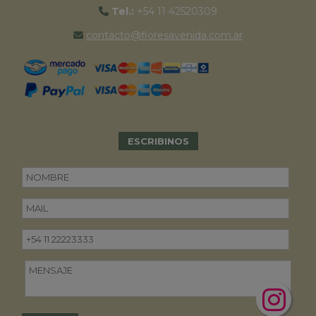
Tel.:
+54 11 42520309
contacto@floresavenida.com.ar
ESCRIBINOS