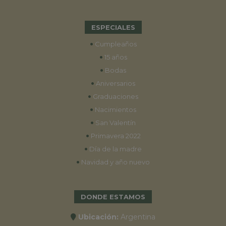
ESPECIALES
•
Cumpleaños
•
15 años
•
Bodas
•
Aniversarios
•
Graduaciones
•
Nacimientos
•
San Valentín
•
Primavera 2022
•
Día de la madre
•
Navidad y año nuevo
DONDE ESTAMOS
Ubicación:
Argentina