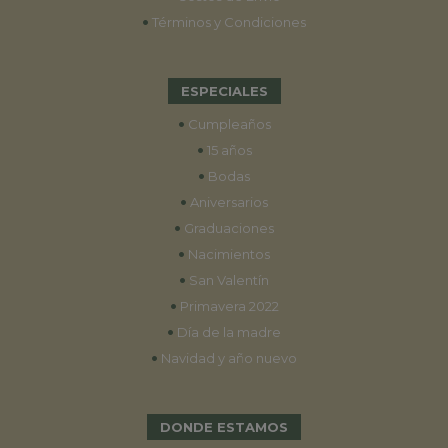
•
Términos y Condiciones
ESPECIALES
•
Cumpleaños
•
15 años
•
Bodas
•
Aniversarios
•
Graduaciones
•
Nacimientos
•
San Valentín
•
Primavera 2022
•
Día de la madre
•
Navidad y año nuevo
DONDE ESTAMOS