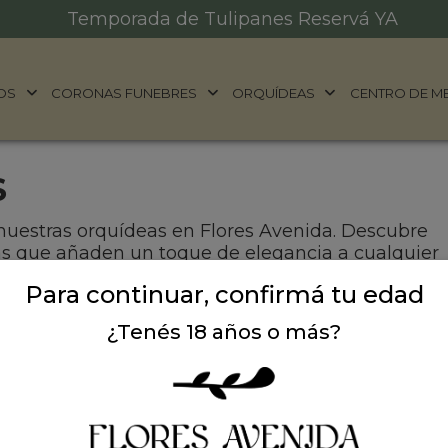
Temporada de Tulipanes Reservá YA
OS
CORONAS FUNEBRES
ORQUÍDEAS
CENTRO DE M
S
 nuestras orquídeas en Flores Avenida. Descubre
cas que añaden un toque de elegancia a cualquier
entra la orquídea perfecta para regalar o decorar 
Para continuar, confirmá tu edad
¿Tenés 18 años o más?