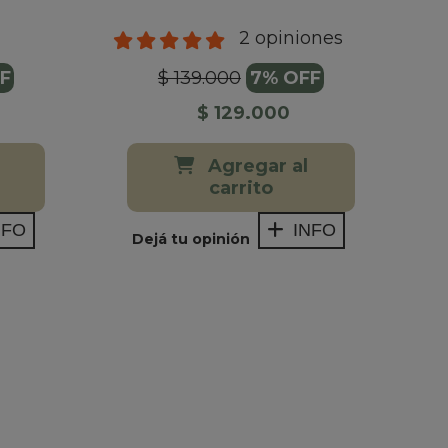
2 opiniones
F
$ 139.000
7% OFF
$ 129.000
Agregar al
carrito
NFO
INFO
Dejá tu opinión