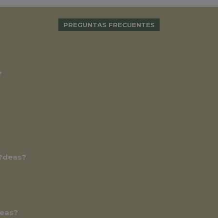
PREGUNTAS FRECUENTES
?
u?deas?
deas?