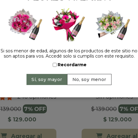
Si sos menor de edad, algunos de los productos de este sitio no
son aptos para vos. Accedé solo si cumplís con este requisito.
Recordarme
UIDEA VIOLETA II
ORQUIDEA VIOLET
246 opiniones
Sin opiniones
 139.000
7% OFF
$ 139.000
7% OF
$ 129.000
$ 129.000
Agregar al
Agregar al