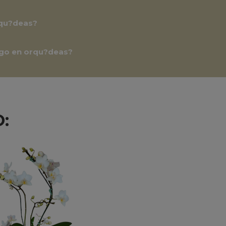
orqu?deas?
ego en orqu?deas?
: