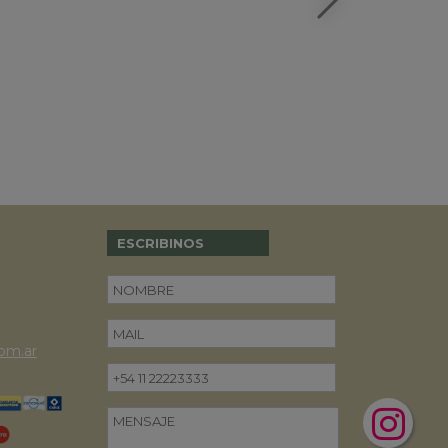
ESCRIBINOS
om.ar