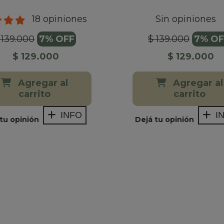
18 opiniones
Sin opiniones
 139.000
7% OFF
$ 139.000
7% OF
$ 129.000
$ 129.000
Agregar al
Agregar al
carrito
carrito
INFO
I
tu opinión
Dejá tu opinión