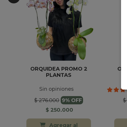
ORQUIDEA PROMO 2
ORQ
PLANTAS
Sin opiniones
$ 276.000
9% OFF
$
$ 250.000
Agregar al