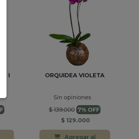
A I
ORQUIDEA VIOLETA
Sin opiniones
F
$ 139.000
7% OFF
$ 129.000
Agregar al