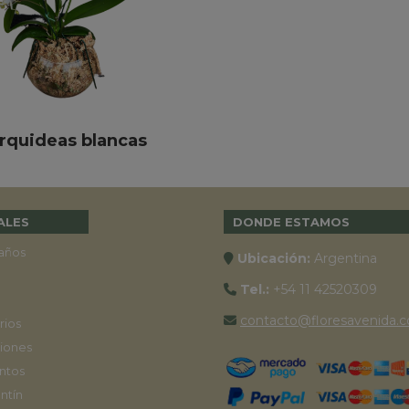
rquideas blancas
ALES
DONDE ESTAMOS
años
Ubicación:
Argentina
Tel.:
+54 11 42520309
contacto@floresavenida.c
rios
iones
ntos
ntín