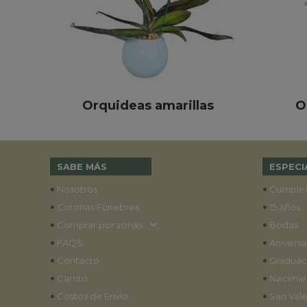
Orquideas amarillas
O
SABE MÁS
ESPECI
•
•
Nosotros
Cumple
•
•
Coronas Fúnebres
15 años
•
•
Comprar por zonas
Bodas
•
•
FAQS
Aniversa
•
•
Contacto
Graduac
•
•
Carrito
Nacimie
•
•
Costos de Envío
San Vale