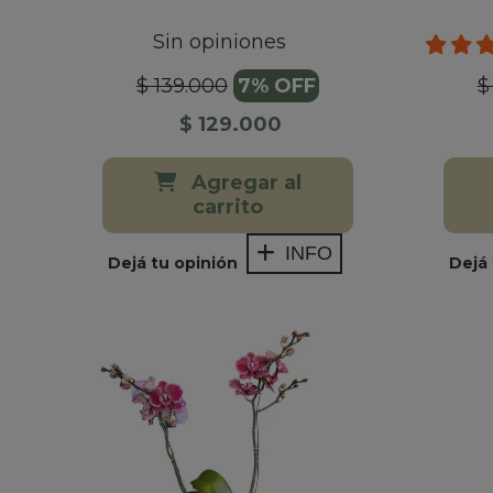
Sin opiniones
$ 139.000
7% OFF
$
$ 129.000
Agregar al
carrito
INFO
Dejá tu opinión
Dejá 