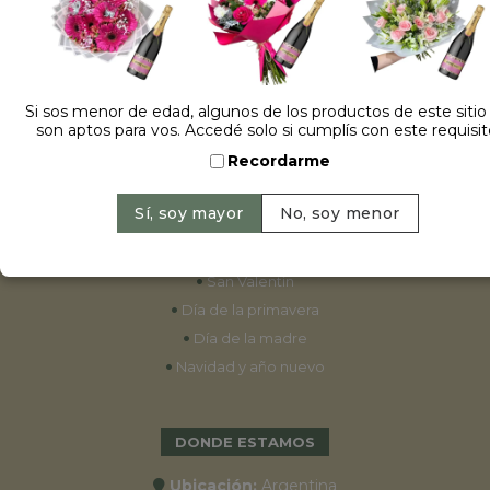
ESPECIALES
•
Cumpleaños
Si sos menor de edad, algunos de los productos de este sitio
son aptos para vos. Accedé solo si cumplís con este requisit
•
15 años
Recordarme
•
Bodas
•
Aniversarios
•
Graduaciones
•
Nacimientos
•
San Valentín
•
Día de la primavera
•
Día de la madre
•
Navidad y año nuevo
DONDE ESTAMOS
Ubicación:
Argentina